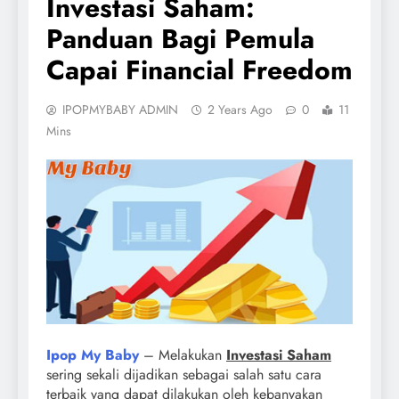
Investasi Saham:
Panduan Bagi Pemula
Capai Financial Freedom
IPOPMYBABY ADMIN
2 Years Ago
0
11
Mins
Ipop My Baby
– Melakukan
Investasi Saham
sering sekali dijadikan sebagai salah satu cara
terbaik yang dapat dilakukan oleh kebanyakan