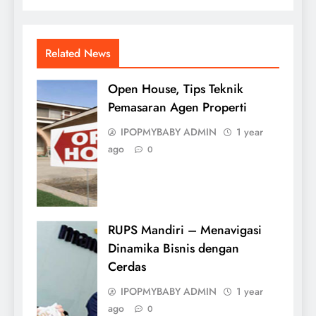
Related News
Open House, Tips Teknik
Pemasaran Agen Properti
IPOPMYBABY ADMIN
1 year
ago
0
RUPS Mandiri – Menavigasi
Dinamika Bisnis dengan
Cerdas
IPOPMYBABY ADMIN
1 year
ago
0