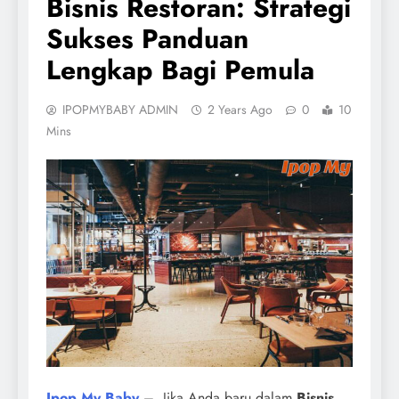
Bisnis Restoran: Strategi
Sukses Panduan
Lengkap Bagi Pemula
IPOPMYBABY ADMIN
2 Years Ago
0
10
Mins
Ipop My Baby
– Jika Anda baru dalam
Bisnis