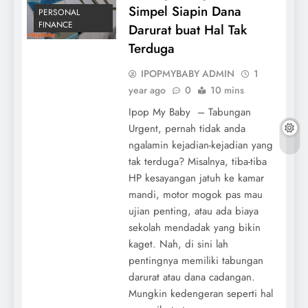
Simpel Siapin Dana
PERSONAL
FINANCE
Darurat buat Hal Tak
Terduga
IPOPMYBABY ADMIN
1
year ago
0
10 mins
Ipop My Baby – Tabungan
Urgent, pernah tidak anda
ngalamin kejadian-kejadian yang
tak terduga? Misalnya, tiba-tiba
HP kesayangan jatuh ke kamar
mandi, motor mogok pas mau
ujian penting, atau ada biaya
sekolah mendadak yang bikin
kaget. Nah, di sini lah
pentingnya memiliki tabungan
darurat atau dana cadangan.
Mungkin kedengeran seperti hal