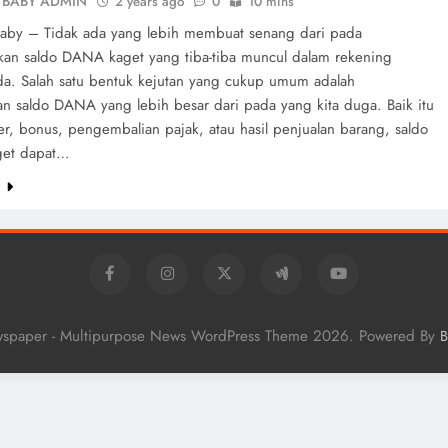
YBABY ADMIN
2 years ago
0
10 mins
aby – Tidak ada yang lebih membuat senang dari pada
an saldo DANA kaget yang tiba-tiba muncul dalam rekening
. Salah satu bentuk kejutan yang cukup umum adalah
 saldo DANA yang lebih besar dari pada yang kita duga. Baik itu
fer, bonus, pengembalian pajak, atau hasil penjualan barang, saldo
et dapat…
e
wspaper - Multipurpose News WordPress Theme 2026. Powered By
B