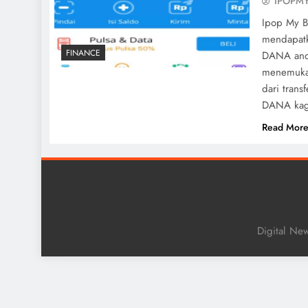
IPOPM
Ipop My B
mendapatk
FINANCE
DANA anda
menemukan
dari trans
DANA kag
Read Mor
Digital Ne