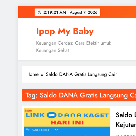
Skip
2:19:21 AM
August 7, 2026
to
content
Ipop My Baby
Keuangan Cerdas: Cara Efektif untuk
Keuangan Sehat
Home
Saldo DANA Gratis Langsung Cair
Tag:
Saldo DANA Gratis Langsung Ca
Saldo 
Kejutan