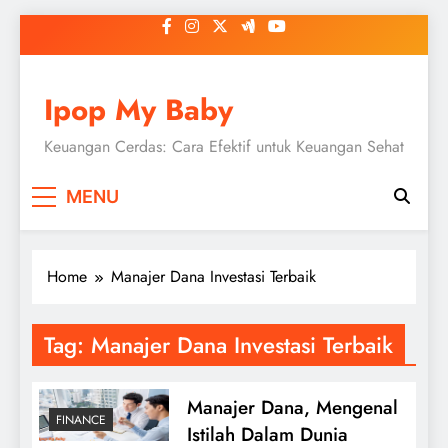
Skip
to
content
Ipop My Baby
Keuangan Cerdas: Cara Efektif untuk Keuangan Sehat
MENU
Home
Manajer Dana Investasi Terbaik
Tag:
Manajer Dana Investasi Terbaik
Manajer Dana, Mengenal
FINANCE
Istilah Dalam Dunia