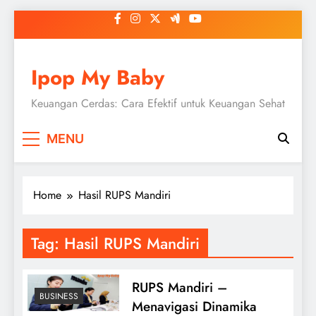
Skip
to
content
Ipop My Baby
Keuangan Cerdas: Cara Efektif untuk Keuangan Sehat
MENU
Home
Hasil RUPS Mandiri
Tag:
Hasil RUPS Mandiri
RUPS Mandiri –
BUSINESS
Menavigasi Dinamika