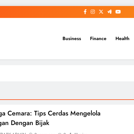
Business
Finance
Health
ga Cemara: Tips Cerdas Mengelola
an Dengan Bijak